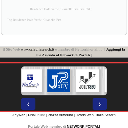
Residence Isola Verde, Cisanello Pisa Pisa FAQ
Tag Residence Isola Verde, Cisanello Pisa
il Sito Web
www.calabriasearch.it
è membro di NetworkPortali.it | [
Aggiungi la
tua Azienda al Network di Portali
]
❮
❯
AnyWeb
|
Pisa
Online |
Piazza Armerina
|
Hotels Web
|
Italia Search
Portale Web membro di
NETWORK PORTALI