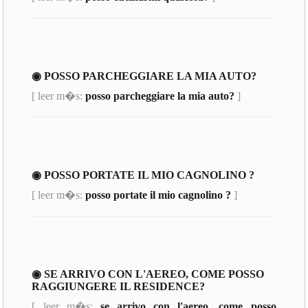
◉ POSSO PARCHEGGIARE LA MIA AUTO?
[ leer m�s:
posso parcheggiare la mia auto?
]
◉ POSSO PORTATE IL MIO CAGNOLINO ?
[ leer m�s:
posso portate il mio cagnolino ?
]
◉ SE ARRIVO CON L'AEREO, COME POSSO
RAGGIUNGERE IL RESIDENCE?
[ leer m�s:
se arrivo con l'aereo, come posso