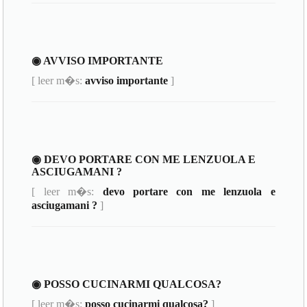
◉ AVVISO IMPORTANTE
[ leer m�s:
avviso importante
]
◉ DEVO PORTARE CON ME LENZUOLA E
ASCIUGAMANI ?
[ leer m�s:
devo portare con me lenzuola e
asciugamani ?
]
◉ POSSO CUCINARMI QUALCOSA?
[ leer m�s:
posso cucinarmi qualcosa?
]