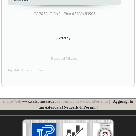
CAPRIOLO SAS - P.iva 01308480506
[
Privacy
]
Piazza dei Miracoli
Tag Hotel Novecento Pisa
il Sito Web
www.calabriasearch.it
è membro di NetworkPortali.it | [
Aggiungi la
tua Azienda al Network di Portali
]