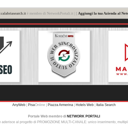
calabriasearch.it
è membro di NetworkPortali.it | [
Aggiungi la tua Azienda al Net
AnyWeb
|
Pisa
Online |
Piazza Armerina
|
Hotels Web
|
Italia Search
Portale Web membro di
NETWORK PORTALI
e aderisce al progetto di PROMOZIONE MULTI-CANALE: unico inserimento, multip