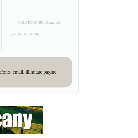
GOLF FOOD SRL Montaione
Tag GOLF FOOD SRL
no, email, illimitate pagine,