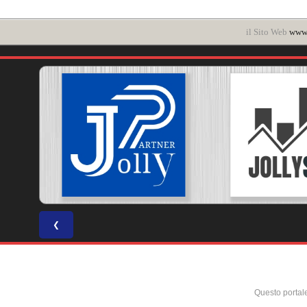
il Sito Web
www.
❮
Questo portal