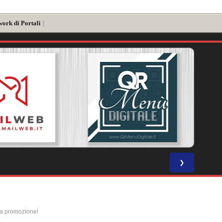
work di Portali
]
❯
la promozione!