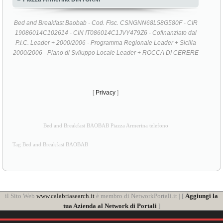
Bed and Breakfast Baobab - Cod. Fisc. CSNGNN68L58G580F - CIR
19086014C102614 - CIN IT086014C1JVY479Z6 - Cofinanziato dal
P.I.C. Leader + 2000/2006 - Programma Regionale Leader + Sicilia
2000/2006 - Piano di Sviluppo Locale Leader + ROCCA DI CERERE
[
Privacy
]
Bed and Breakfast BAOBAB Piazza Armerina telefono
Tag Bed and Breakfast BAOBAB
il Sito Web
www.calabriasearch.it
è membro di NetworkPortali.it | [
Aggiungi la
tua Azienda al Network di Portali
]