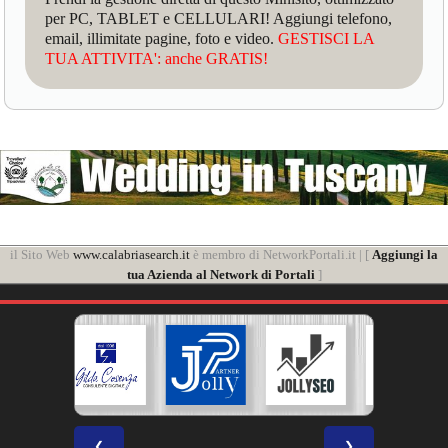
per PC, TABLET e CELLULARI! Aggiungi telefono,
email, illimitate pagine, foto e video.
GESTISCI LA
TUA ATTIVITA': anche GRATIS!
il Sito Web
www.calabriasearch.it
è membro di NetworkPortali.it | [
Aggiungi la
tua Azienda al Network di Portali
]
❮
❯