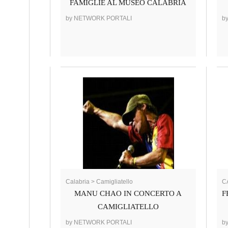
FAMIGLIE AL MUSEO CALABRIA
by NETWORK PORTALI
b
Calabria > Camigliatello
CA
MANU CHAO IN CONCERTO A
F
CAMIGLIATELLO
by NETWORK PORTALI
b