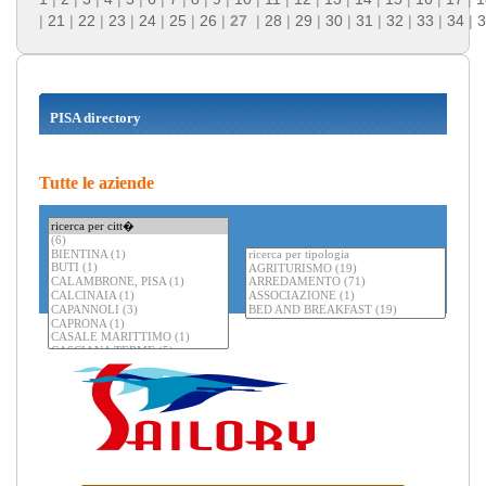
|
21
|
22
|
23
|
24
|
25
|
26
|
27
|
28
|
29
|
30
|
31
|
32
|
33
|
34
|
3
PISA directory
Tutte le aziende