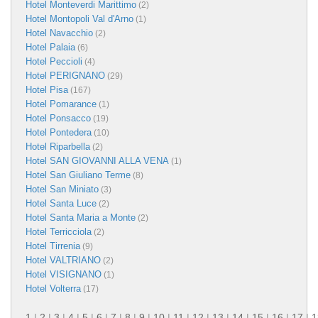
Hotel Monteverdi Marittimo
(2)
Hotel Montopoli Val d'Arno
(1)
Hotel Navacchio
(2)
Hotel Palaia
(6)
Hotel Peccioli
(4)
Hotel PERIGNANO
(29)
Hotel Pisa
(167)
Hotel Pomarance
(1)
Hotel Ponsacco
(19)
Hotel Pontedera
(10)
Hotel Riparbella
(2)
Hotel SAN GIOVANNI ALLA VENA
(1)
Hotel San Giuliano Terme
(8)
Hotel San Miniato
(3)
Hotel Santa Luce
(2)
Hotel Santa Maria a Monte
(2)
Hotel Terricciola
(2)
Hotel Tirrenia
(9)
Hotel VALTRIANO
(2)
Hotel VISIGNANO
(1)
Hotel Volterra
(17)
1
|
2
|
3
|
4
|
5
|
6
|
7
|
8
|
9
|
10
|
11
|
12
|
13
|
14
|
15
|
16
|
17
|
1