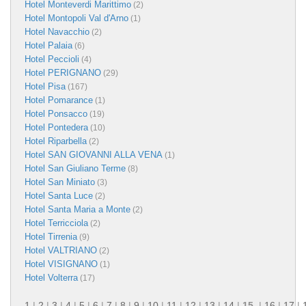
Hotel Monteverdi Marittimo
(2)
Hotel Montopoli Val d'Arno
(1)
Hotel Navacchio
(2)
Hotel Palaia
(6)
Hotel Peccioli
(4)
Hotel PERIGNANO
(29)
Hotel Pisa
(167)
Hotel Pomarance
(1)
Hotel Ponsacco
(19)
Hotel Pontedera
(10)
Hotel Riparbella
(2)
Hotel SAN GIOVANNI ALLA VENA
(1)
Hotel San Giuliano Terme
(8)
Hotel San Miniato
(3)
Hotel Santa Luce
(2)
Hotel Santa Maria a Monte
(2)
Hotel Terricciola
(2)
Hotel Tirrenia
(9)
Hotel VALTRIANO
(2)
Hotel VISIGNANO
(1)
Hotel Volterra
(17)
1
|
2
|
3
|
4
|
5
|
6
|
7
|
8
|
9
|
10
|
11
|
12
|
13
|
14
|
15
|
16
|
17
|