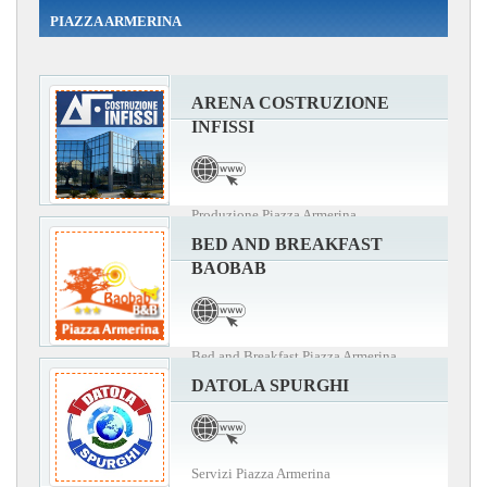
PIAZZA ARMERINA
ARENA COSTRUZIONE
INFISSI
Produzione Piazza Armerina
BED AND BREAKFAST
BAOBAB
Bed and Breakfast Piazza Armerina
DATOLA SPURGHI
Servizi Piazza Armerina