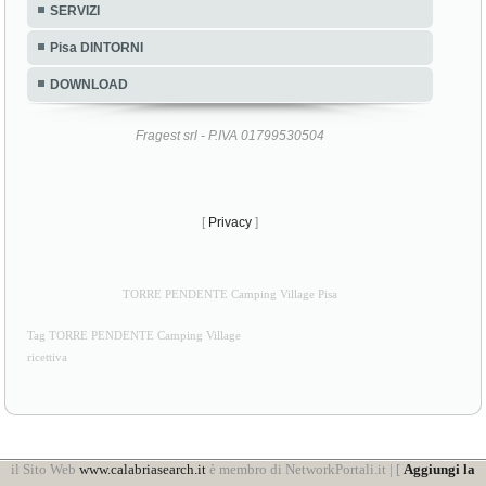
SERVIZI
Pisa DINTORNI
DOWNLOAD
Fragest srl - P.IVA 01799530504
[
Privacy
]
TORRE PENDENTE Camping Village Pisa
Tag TORRE PENDENTE Camping Village
ricettiva
il Sito Web
www.calabriasearch.it
è membro di NetworkPortali.it | [
Aggiungi la