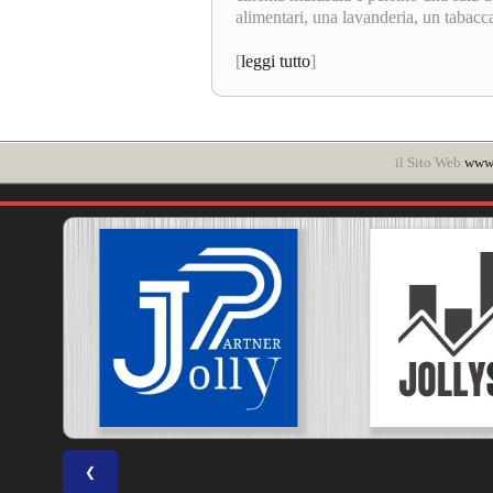
alimentari, una lavanderia, un tabaccai
[
leggi tutto
]
il Sito Web
www.
❮