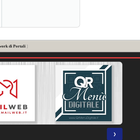
work di Portali
]
❯