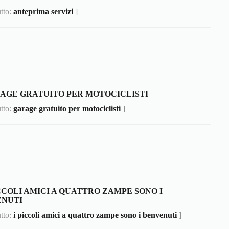
utto:
anteprima servizi
]
AGE GRATUITO PER MOTOCICLISTI
utto:
garage gratuito per motociclisti
]
ICCOLI AMICI A QUATTRO ZAMPE SONO I
ENUTI
utto:
i piccoli amici a quattro zampe sono i benvenuti
]