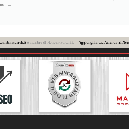
o......
calabriasearch.it
è membro di NetworkPortali.it | [
Aggiungi la tua Azienda al Net