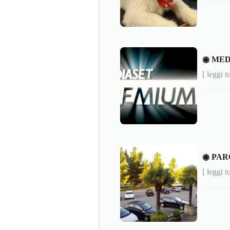
◉ MED
[ leggi t
◉ PAR
[ leggi t