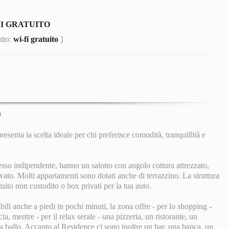
FI GRATUITO
utto:
wi-fi gratuito
]
O
esenta la scelta ideale per chi preferisce comodità, tranquillità e
esso indipendente, hanno un salotto con angolo cottura attrezzato,
vato. Molti appartamenti sono dotati anche di terrazzino. La struttura
ito non custodito o box privati per la tua auto.
ili anche a piedi in pochi minuti, la zona offre - per lo shopping -
a, mentre - per il relax serale - una pizzeria, un ristorante, un
a ballo. Accanto al Residence ci sono inoltre un bar, una banca, un