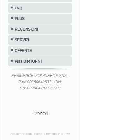
FAQ
PLUS
RECENSIONI
SERVIZI
OFFERTE
Pisa DINTORNI
RESIDENCE ISOLAVERDE SAS -
P.iva 00866640501 - CIN:
IT050026B4ZKASC7AP
[
Privacy
]
Residence Isola Verde, Cisanello Pisa Pisa