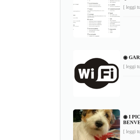
[ leggi t
◉ GAR
[ leggi t
◉ I P
BENV
[ leggi t