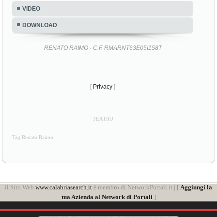
VIDEO
DOWNLOAD
RENATO RAIMO - C.F. RMARNT63E05I158T
[
Privacy
]
TEATRO
Tag Renato Raimo
il Sito Web
www.calabriasearch.it
è membro di NetworkPortali.it | [
Aggiungi la
tua Azienda al Network di Portali
]