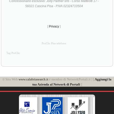
Concessionario esclusivo: Jolly Partner srls - Corso Matteotti 17 -
56021 Cascina Pisa - P.IVA 02324710504
[
Privacy
]
ProClic Pisa telefono
Tag ProClic
il Sito Web
www.calabriasearch.it
è membro di NetworkPortali.it | [
Aggiungi la
tua Azienda al Network di Portali
]