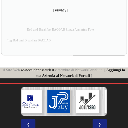
[
Privacy
]
Bed and Breakfast BAOBAB Piazza Armerina Foto
Tag Bed and Breakfast BAOBAB
il Sito Web
www.calabriasearch.it
è membro di NetworkPortali.it | [
Aggiungi la
tua Azienda al Network di Portali
]
❮
❯