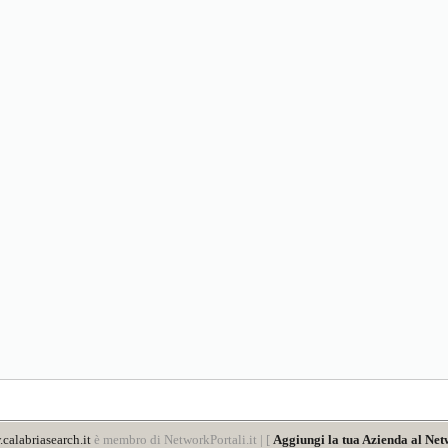
calabriasearch.it
è membro di NetworkPortali.it | [
Aggiungi la tua Azienda al Net