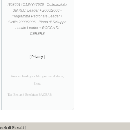
IT086014C1JVY479Z6 - Cofinanziato
dal P.I.C. Leader + 2000/2006 -
Programma Regionale Leader +
Sicilia 2000/2006 - Piano di Sviluppo
Locale Leader + ROCCA DI
CERERE
[
Privacy
]
Area archeologica Morgantina, Aidone,
Enna
Tag Bed and Breakfast BAOBAB
work di Portali
]