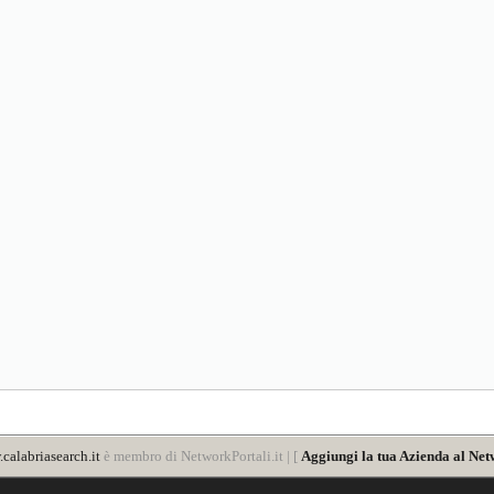
calabriasearch.it
è membro di NetworkPortali.it | [
Aggiungi la tua Azienda al Net