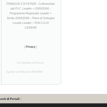
IT086014C1JVY479Z6 - Cofinanziato
dal P.I.C. Leader + 2000/2006 -
Programma Regionale Leader +
Sicilia 2000/2006 - Piano di Sviluppo
Locale Leader + ROCCA DI
CERERE
[
Privacy
]
La Cattedrale di Palermo
Tag Bed and Breakfast BAOBAB
work di Portali
]